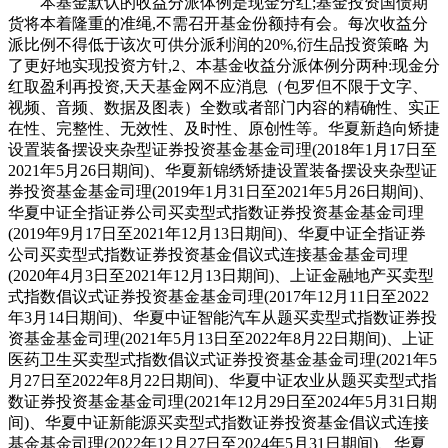
本基金默认的收益分派体例是现金分红;基金投资国债期
货将本着隆重的准绳,不需召开基金份额持有会。每次收益分
派比例不得低于该次可供分派利润的20%,衍生品投资策略 为
了更好地实现投资方针,2、本基金收益分派体例分两种:现金分
红取盈利再投资,天天基金网不应消息（包罗但不限于文字、
视频、音频、数据及图表）全数或者部门内容的精确性、实正
在性、完整性、无效性、及时性、原创性等。华夏新趋向矫捷
设置装备摆设夹杂型证券投资基金基金司理(2018年1月17日至
2021年5月26日期间)、华夏新锦绣矫捷设置装备摆设夹杂型证
券投资基金基金司理(2019年1月31日至2021年5月26日期间)、
华夏中证全指证券公司买卖型式指数证券投资基金基金司理
(2019年9月17日至2021年12月13日期间)、华夏中证全指证券
公司买卖型式指数证券投资基金倡议式连接基金基金司理
(2020年4月3日至2021年12月13日期间)、上证金融地产买卖型
式指数倡议式证券投资基金基金司理(2017年12月11日至2022
年3月14日期间)、华夏中证智能汽车从题买卖型式指数证券投
资基金基金司理(2021年5月13日至2022年8月22日期间)、上证
医药卫生买卖型式指数倡议式证券投资基金基金司理(2021年5
月27日至2022年8月22日期间)、华夏中证农业从题买卖型式指
数证券投资基金基金司理(2021年12月29日至2024年5月31日期
间)、华夏中证新能源买卖型式指数证券投资基金倡议式连接
基金基金司理(2022年12月27日至2024年5月31日期间)、华夏