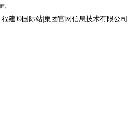
面。
福建J9国际站|集团官网信息技术有限公司