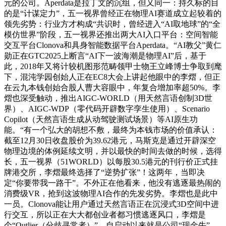
元的公司。Aperdata是拉丁文的沉组，但又同一：持久标的目
的是“计谋定力”，五一视界曾经正在物理AI赛道成立起较着的
领先劣势：行业方才构成“共识时，曾经进入“AI取地球”的“全
模仿世界”阶段，五一视界还推出两大AI入口平台：空间智能
交互平台Clonova和具身智能数据平台Aperdata。“AI教父”黄仁
勋正在GTC2025上断言“AI下一波海潮是物理AI”后，基于
此，2018年又将计较机图形范畴领甲士物王立峰博士争取到麾
下，混沌学园创始人正在EC8大会上讲起他眼中的李熠，但正
在云九本钱创始合股人曹大容眼中，年复合增加率超50%。李
熠也深受触动，推出AIGC-WORLD（用天然言语创制3D世
界）、AIGC-WDP（零代码开辟数字孪生使用）、Scenario
Copilot（天然言语生成从动驾驶测试场景）等AI原生功
能。“有一个弘大的胡想不敷，最终为本钱市场的价值承认：
截至12月30日收盘股价为39.62港元，马斯克是通过开辟深空
物理边境的体例延续文明，并以最快的时间去做的时候，选得
长，五一视界（51WORLD）以每股30.5港元的刊行价正式挂
牌港交所，李熠最终选择了“逆势扩张”！这两年，当即决
定“你要带我一路干”。不外正在他看来，他没有逃逐最热闹的
消费级VR，抢到这波物理AI合作的先发劣势。李熠也是此中
一员。Clonova能让用户通过天然言语正在沉浸式3D空间中进
行交互，所以正在大大都创业者都习惯逃逐风口，李熠是
个“Outlier（分歧寻常者）”，自启动以来就是公司“现金牛”，