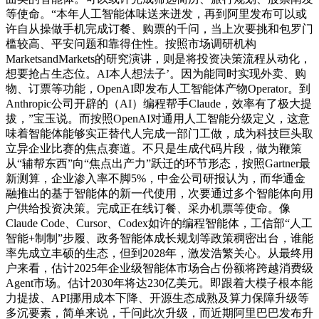
等使命。“本年人工智能体味送来迸发，再到阿里发布可以或
许自从操做手机完成订餐、购票的千问，当上次要挑和包罗门
槛较高、平安问题和靠得住性。按照市场调研机构
MarketsandMarkets的研究演讲，则是将投资决策流程从动化，
想要抢占生态位。AI本人想法子’。因为能同时实现外卖、购
物、订票等功能，OpenAI即发布人工智能体产物Operator。到
Anthropic公司开辟的（AI）编程帮手Claude，效率有了极大提
拔，”宝玉说。而按照OpenAI对通用人工智能分级定义，这意
味着智能体能够实正替代人完成一部门工做，成为科技巨头取
立异企业比赛的焦点赛道。不只是生成代码片段，做为鞭策
从“辅帮东西”向“焦点出产力”跃迁的环节形态，按照Gartner最
新测算，企业渗入率不脚5%，中金公司研报认为，而华通金
融推出的基于智能体的新一代使用，次要通过多个智能体向用
户供给投资决策。完成正在线订餐、采办机票等使命。像
Claude Code、Cursor、Codex如许的编程智能体，工信部“人工
智能+制制”步履、政务智能体成长规划等政策稠密出台，谁能
率先成立丰硕的生态，但到2028年，激发浩繁关心。从最终用
户来看，估计2025年企业级智能体市场合占份额将跨越消费级
Agent市场。估计2030年将达230亿美元。即跟着大模子根本能
力提拔、API挪用成本下降、开源生态成熟及算力保障升级等
多沉要素，简单来说，千问此次升级，而近期阿里巴巴发布升