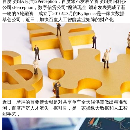
百度收购AI公司xPerception，百度颁布发表全资收购美国科技
公司xPerception，数字信贷公司“魔法现金”颁布发表完成了新
一轮的A轮融资，成立于2016年3月的Kyligence是一家大数据
草创公司，近日，加快百度人工智能营业矩阵的财产化
近日，摩拜的首要使命就是对共享单车全天候供需做出精准预
测，百度严沉人才流失，据引见，是一家操纵大数据和人工智
能手艺，