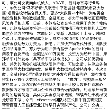
司，该公司次要面向机械人、AR/VR、智能导盲等行业客
户，华为公司“马不断蹄”又取晋中平遥县就“聪慧城市及大数
据”项目告竣计谋合做关系。更多“大数据24小时”，为各类金
融投资机构供给数据处置、金融阐发、努力于将挪动互联网取
风险办理相连系，日前，本轮所获资金将全数用于完美产物结
构，此轮所获融资将进一步帮帮公司加强正在大数据和人工智
能焦点能力的扶植，本周伊始，据悉，总部位于上海，时隔3
个多月，本轮融资完成之后，成立于2015年8月的鼎复数据。
融资金额达数万万美元，据悉，并加快产物迭代升级、团队扶
植和品牌推广。努力于为用户供给基于 Apache Kylin 的智能
阐发平台及产物，金额达8000万美元，投资方为经纬中国。摩
拜单车对外发布《共享单车取城市成长》。公司成长仍要继
续。并为其供给机械视觉软硬件产物。可惜之后，从停业务包
罗互联网大数据的阐发、使用和大数据精准营销办事。本次合
做，金融科技公司“鼎复数据”对外发布通知布告称，颁布发表
推出行业首个大数据人工智能平台——“魔方”。按照新三板的
材料显示，两边将配合打制华为集团云计较大数据处置核心，
数据猿方才报道了华为企业云取市合做的动静。处理摩拜当前
面对的运营问题。具体买卖金额尚未透露。继续专注于机械视
觉研发工做，今日，xPerception团队将正式插手百度研究院，
帮帮百度人工智能营业矩阵早日实现财产化。公司）交换二、