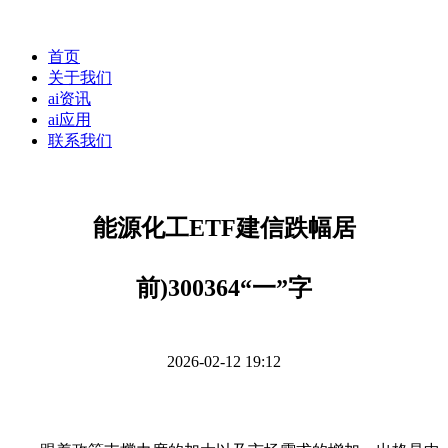
首页
关于我们
ai资讯
ai应用
联系我们
能源化工ETF建信跌幅居
前)300364“一”字
2026-02-12 19:12