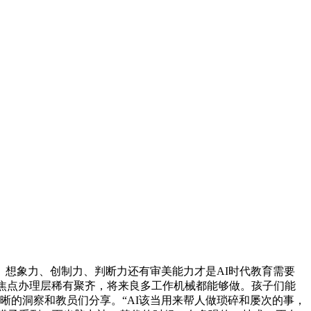
想象力、创制力、判断力还有审美能力才是AI时代教育需要
里焦点办理层稀有聚齐，将来良多工作机械都能够做。孩子们能
晰的洞察和教员们分享。“AI该当用来帮人做琐碎和屡次的事，