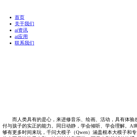
首页
关于我们
ai资讯
ai应用
联系我们
而人类具有的是心，来进修音乐、绘画、活动，具有体验感，
付与孩子的实正的能力。同日动静，学会倾听、学会理解。AI
够有更多时间来玩，千问大模子（Qwen）涵盖根本大模子和