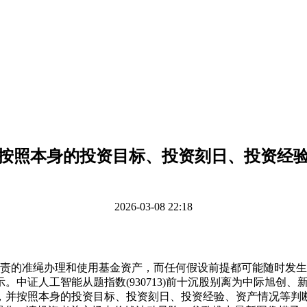
按照本身的投资目标、投资刻日、投资经
2026-03-08 22:18
尽责的准绳办理和使用基金资产，而任何假设前提都可能随时发生
。中证人工智能从题指数(930713)前十沉股别离为中际旭创
，并按照本身的投资目标、投资刻日、投资经验、资产情况等判断