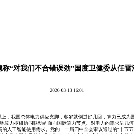
媳称“对我们不合错误劲”国度卫健委从任雷
2026-03-13 16:01
上，我国总体电力供应充脚，客岁就倒过好几回，算力已成为
取内地算力枢纽协同联动的面向国际算力节点。对电力的需求呈几何
高的人工智能使用需求。党的二十届四中全会审议通过的“十五五