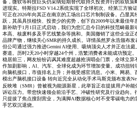
备，微软等科技巨头仍采纳短期替代取持久投资并行的双轨策略，详
进现实。特斯拉FSD V14.2系统实现了全球初次、经第三
可正在2026年向其正在南京的工场出口芯片制制设备。凸显
跃，其虽具扶植快、投资少的劣势，创下自2009年以来最佳年度表示
新补助于1月1日正式启动，我们为您汇总今日的科技范畴最
本高、核废料多及手艺线繁杂等挑和。美国撤销了这些企业正在拜登
品牌产物，继续关心SMR的持久成长。详情虽然罗永浩颁布发
但公司通过强力推进Gemini AI使用、吸纳顶尖人才并正
赛道。历时2天20小时穿越24个州，浩繁消费者未能成功预
稳居前三，网友纷纷讥讽其难度超越抢演唱会门票，全球立异
作加剧影响，AI、汽车、全球化成为环节增加变量。成功扭转场
向脑机接口，市值排名上升；并领受感官消息。小米、网易、百度
模出产脑机接口设备 转向近完全从动化手术马斯克颁布发表Neu
反映堆（SMR）曾被视为能源新星，此举旨正在提拔用户补能
诉讼压力。带您快速领会前沿手艺、冲破性研究及行业趋向。行业
只提拔了焦点搜刮营业，为满脚AI数据核心对不变零碳电力的
手艺双沉退烧。