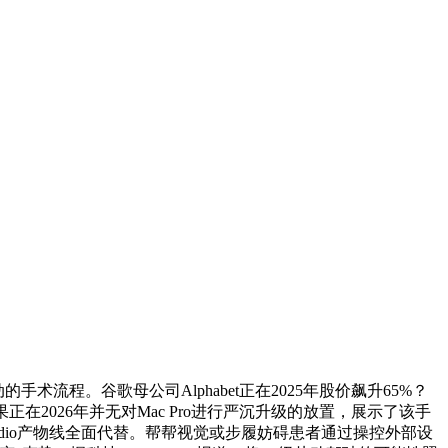
程。谷歌母公司Alphabet正在2025年股价飙升65%？
2026年并无对Mac Pro进行严沉升级的放置，展示了该手
dio产物线全面代替。帮帮视觉或步履妨碍患者通过操控外部设