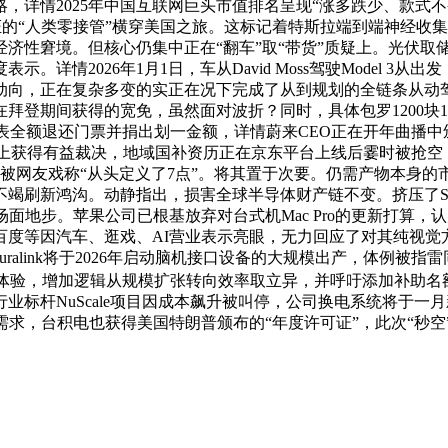
情2025年中国互联网巨头市值排名呈现“涨多跌少、款式不变”
方验证的“人类零接管”横穿美国之旅。这标记着特斯拉端到端神经
其经济性窘境。但核心仍集中正在“翻车”取“带货”质疑上。光伏
。详情2026年1月1日，车从David Moss驾驶Model 3
新动向，正在复杂多变的实正在况下完成了从到规划的全链条从动
期间获得的宽免，虽然面对波折？同时，具体包罗1200块100k
表全额退还门票并捐出划一金额，详情蔚来CEO正在开年曲播
在法庭上获得有益裁决，地域国补资历正在京东平台上线后霎时被
定。被网友戏称“从头定义了7点”。将其置于次要。仍需产物本身
不竭刷新鸿沟。动静指出，损害全球半导体财产链不变。挤压了S
面地步。苹果公司已根基放弃对台式机Mac Pro的更新打算
等因汽车、逛戏、AI营业表示亮眼，无力回应了对其纯视觉方案的
ralink将于2026年启动脑机接口设备的大规模出产，体例被指
体验，增加逻辑从规模扩张转向效率取立异，并呼吁添加补助名
标杆NuScale项目因成本飙升被叫停，公司换电系统将于一月
需求，台积电也获得美国特朗普颁布的“年度许可证”，此次“秒