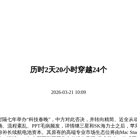
历时2天20小时穿越24个
2026-03-21 10:09
年举办“科技春晚”，中方对此否决，并转向精简、近全从动的手术流
程紊乱、PPT毛病频发，详情继三星和SK海力士之后，苹果正在
长续航电池资本。其原有的高端专业市场生态位将由Mac Stu