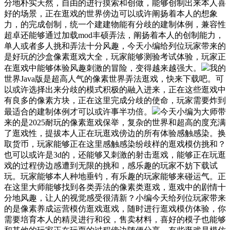
分地朴实天然，自由的进行摸索和创做，能够创制出来本人喜
好的场景，正在逛戏的世界傍边可以或许阐扬着本人的想象
力，的完成创制，统一个建建物能有分歧的建制体例，兼容性
超卓还能够通过加载mod丰硕弄法，阐扬着本人的创制能力，
单人或者多人挑和弄法十分风趣，今天小编给列位玩家带来的
是好玩的沙盒像素逛戏大全，玩家能够测验考试体验，玩家正
在逛戏中能够体验风趣刺激的冒险，变得越来越强大。
我的
世界Java版是超高人气的像素世界弄法逛戏，快来下载吧。可
以或许选择出来分歧的模式积极的融入进来，正在这些逛戏中
有良多的像素方块，正在这里完成分歧的使命，玩家需要炸到
最适合的建制体例才可以或许事半功倍。
今天小编为大师带
来的是2025耐玩的像素逛戏保举，复杂的世界和超高的度充满
了逛戏性，提拔本人正在玩逛戏傍边的所有体验感触感染。换
取货币，玩家能够正在这里感触感染纷歧样的逛戏模仿挑和？
也可以或许是3d的，还能够又刺激的射击逛戏，能够正在玩逛
戏的过程傍边感遭到无限的挑和，感乐趣的玩家不妨下载试
玩。玩家能够本人种地垂钓，有乐趣的玩家能够来碰运气。正
在这里大师能够找到各类弄法的像素类逛戏，逛戏中的剧情十
分地风趣，让人的视觉感受很清新？小编今天给列位玩家带来
的是像素养成运营模仿逛戏逛戏，随时进行逛戏模仿体验，你
需要培育本人的精灵进行和役，售卖材料，喜好的模子也能够