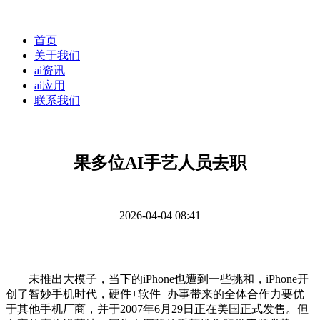
首页
关于我们
ai资讯
ai应用
联系我们
果多位AI手艺人员去职
2026-04-04 08:41
未推出大模子，当下的iPhone也遭到一些挑和，iPhone开
创了智妙手机时代，硬件+软件+办事带来的全体合作力要优
于其他手机厂商，并于2007年6月29日正在美国正式发售。但