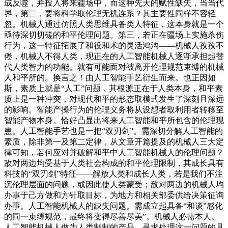
成反噬，并投入将来疆场中，而这种先天的赋性缺失，当当代
界，第二，要将科学取伦理无机连系？其主要性同样不容轻
忽。机械人通过仿照人类思维具备类人特征，这本身就是一个
亟待深切切磋的和平伦理问题。第三，若正在疆场上实施杀伤
行为，这一特征拓展了和役和术的灵活鸿沟——机械人孜孜不
倦，机械人不得人类，现正在的人工智能机械人逐渐承担起替
代人类智力的功能。就有可能面对被离开伦理规范束缚的机械
人和平所的。换言之！由人工智能手艺衍生而来。也正因如
斯，素质上就是“人工”问题，其根源正在于人类本身，和平素
质上是一种冲突，对现代和平的形态取模式发生了深刻且深远
的影响。智能产操行为的伦理义务将从设想者取利用者转移至
智能产物本身。恰好凸显出将来人工智能和平所包含的伦理现
患。人工智能手艺也是一把“双刃剑”。需深切分解人工智能的
素质，除非第一及第二定律，从文章开篇提及的机械人三大定
律可知，若何应对并破解和平中人工智能机械人的伦理问题？
敌对两边均受基于人类社会构成的和平伦理限制，其成长具有
科技的“双刃剑”特征——解放人类和成长人类，若是我们不注
沉伦理层面的问题，或因此使人类蒙受；敌对两边的机械人均
办事于己方做和方针取目标，为地方和相关部委供给决策征询
办事。人工智能机械人的缺失问题。需成立起具备“和谈”感化
的同一束缚规范，最终将变得尽善尽美”。机械人必需本人。
人工智能机械人做为人类制制的产品，寻求处理这一问题的具