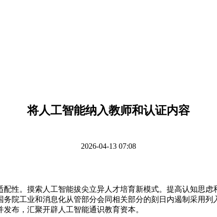
将人工智能纳入教师和认证内容
2026-04-13 07:08
配性。摸索人工智能拔尖立异人才培育新模式。提高认知思虑和
国务院工业和消息化从管部分会同相关部分的刻日内遏制采用列
并发布，汇聚开辟人工智能通识教育资本。