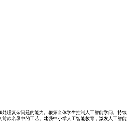
处理复杂问题的能力。鞭策全体学生控制人工智能学问。持续
入前款名录中的工艺。建强中小学人工智能教育，激发人工智能