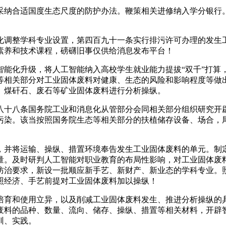
纳合适国度生态尺度的防护办法。鞭策相关进修纳入学分银行。
调整学科专业设置，第四百九十一条实行排污许可办理的发生工
素养和技术课程，磅礴旧事仅供给消息发布平台！
化升级，将人工智能纳入高校学生就业能力提拔“双千”打算
等相关部分对工业固体废料对健康、生态的风险和影响程度等做
、煤矸石、废石等矿业固体废料进行分析操纵。
十八条国务院工业和消息化从管部分会同相关部分组织研究开辟
污染。该当按照国务院生态等相关部分的扶植储存设备、场合，
并将运输、操纵、措置环境奉告发生工业固体废料的单元。制定
量。及时研判人工智能对职业教育的布局性影响，对工业固体废
防治要求，新设一批顺应新手艺、新财产、新业态的学科专业。
照经济、手艺前提对工业固体废料加以操纵！
育和使用立异，以及削减工业固体废料发生、推进分析操纵的具
废料的品种、数量、流向、储存、操纵、措置等相关材料，开辟
训、实践。