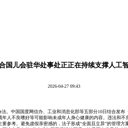
合国儿会驻华处事处正正在持续支撑人工
2026-04-27 09:43
法。中国国度网信办、工业和消息化部等五部分10日结合发布
年人不良嗜好等可能影响未成年人身心健康的内容。违法和不良消息
供给主要参考。避免虚假亲密感的，法子形成“全面且立异”的管