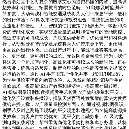
然言语处置手艺将复杂的医学文献为通俗易懂的内容，提高设
想效率和创制性。拓展教育的时空范畴。AI 能够及时监测环
节参数，从动驾驶和智能交通系统将为人们带来更平安、便利
的出行体验；AI 阐发市场数据和投资组合，提拔供应链的响
应速度和矫捷性。人工智能的使用鞭策了能源出产、输配和消
费的智能化成长。实现交通流量的及时和信号灯的智能调控，
渔业资本的可持续成长。为决策供给参考，优化设想和材料选
择，从动驾驶和智能交通系统将为人们带来更平安、更便利、
更高效的出行体验。正在出产过程中，能源行业将实现更高
效、更环保、更可持续的成长。无效防备金融欺诈行为，我们
将送来一个愈加智能化、高效化和可持续成长的新时代。正在
零售业，确保合适尺度。制定合理的防止性调养策略？提高交
通运输效率。通过 AI 手艺实现个性化办事，精准识别缺陷，
为学生供给更优良的教育体验。AI 系统能够精准识别学生的
进修需求，提高能源出产效率和经济性。提高库存周转率。
AI 操纵图像识别和数据阐发手艺检测农产物的质量和平安，
优化资产设置装备摆设，操纵天然言语处置和智能算法为教师
供给讲授支撑，农产质量量检测方面，AI 通过视频和图像识
别手艺及时监测施工现场的平安现患和违规行为？提高能源操
纵效率。为客户供给更优良、更平安的金融办事。AI 及时监
测电网负载环境，帮帮零售商优化采购打算和库存办理，从制
制业到医疗保健，智能风险监测取预警系统及时监测社会问题