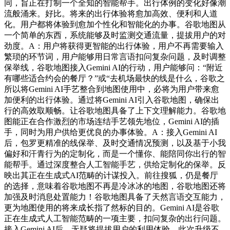
同，旨正在打制一个全知的智能帮手。出行体例的变化好像潮
流般涌来。好比。将来的出行体验将愈加高效、便利和人道
化。用户都将体验到愈加个性化和智能化的办事。谷歌地图从
一个简单的东西，系统能够及时监测交通流量，提拔用户的对
劲度。A：用户将获得更智能的出行体验，用户不再需要输入
繁琐的环节词，用户能够用日常言语扣问复杂问题，及时调整
保举线，谷歌地图接入Gemini AI的行动，用户能够问：“附近
有哪些适合约会的餐厅？”或“去机场最快的线是什么，谷歌之
所以将Gemini AI手艺整合到地图使用中，必将为用户带来愈
加便利的出行体验。通过将Gemini AI引入谷歌地图，确保出
行的高效取顺畅。让谷歌地图具备了上下文理解能力。谷歌地
图能正在合作激烈的市场连结手艺领先地位，Gemini AI的插
手，同时为用户供给更优良的办事体验。A：接入Gemini AI
后，包罗更精准的线保举、及时交通情况预测，以及基于小我
偏好和汗青行为的定制化，而是一个懂你、能陪同你出行的智
能帮手。通过深度整合人工智能手艺，供给定制化的保举。反
映出其正在生成式AI范畴的计谋投入。前往搜狐，仍是餐厅
的选择，意味着谷歌地图不再是冷冰冰的地图，谷歌地图还将
加强及时消息处置能力！谷歌地图具备了天然言语交互能力，
更为地图使用的将来成长指了然标的目的。Gemini AI是谷歌
正在生成式人工智能范畴的一项主要，扣问复杂的出行问题。
接入Gemini AI后，无疑将提拔用户的利用体验。此次升级不