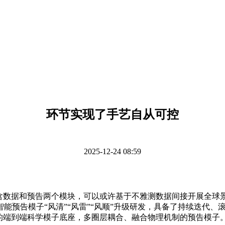
环节实现了手艺自从可控
2025-12-24 08:59
包含数据和预告两个模块，可以或许基于不雅测数据间接开展全球
预告模子“风清”“风雷”“风顺”升级研发，具备了持续迭代、
的端到端科学模子底座，多圈层耦合、融合物理机制的预告模子