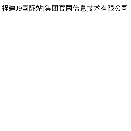
福建J9国际站|集团官网信息技术有限公司