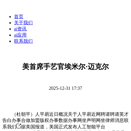
首页
关于我们
ai资讯
ai应用
联系我们
美首席手艺官埃米尔·迈克尔
2025-12-31 17:37
（杜朝平）人平易近日概况关于人平易近网聘请聘请英才
告白办事合做加盟版权办事数据办事网坐声明网坐律师消息联
系我们
据美国报道，美国正式发布人工智能平台