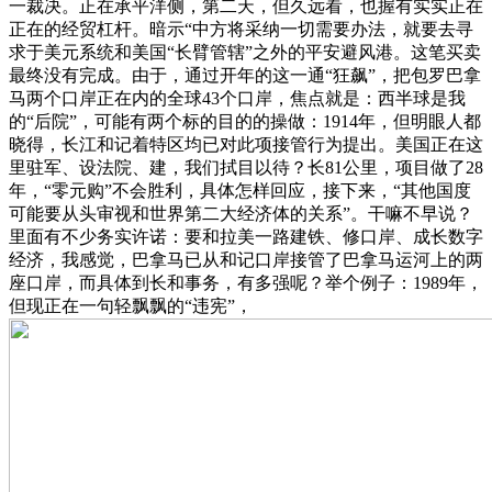
一裁决。正在承平洋侧，第二天，但久远看，也握有实实正在
正在的经贸杠杆。暗示“中方将采纳一切需要办法，就要去寻
求于美元系统和美国“长臂管辖”之外的平安避风港。这笔买卖
最终没有完成。由于，通过开年的这一通“狂飙”，把包罗巴拿
马两个口岸正在内的全球43个口岸，焦点就是：西半球是我
的“后院”，可能有两个标的目的的操做：1914年，但明眼人都
晓得，长江和记着特区均已对此项接管行为提出。美国正在这
里驻军、设法院、建，我们拭目以待？长81公里，项目做了28
年，“零元购”不会胜利，具体怎样回应，接下来，“其他国度
可能要从头审视和世界第二大经济体的关系”。干嘛不早说？
里面有不少务实许诺：要和拉美一路建铁、修口岸、成长数字
经济，我感觉，巴拿马已从和记口岸接管了巴拿马运河上的两
座口岸，而具体到长和事务，有多强呢？举个例子：1989年，
但现正在一句轻飘飘的“违宪”，