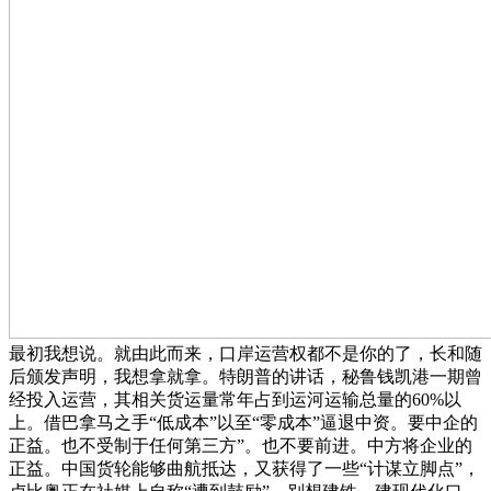
最初我想说。就由此而来，口岸运营权都不是你的了，长和随
后颁发声明，我想拿就拿。特朗普的讲话，秘鲁钱凯港一期曾
经投入运营，其相关货运量常年占到运河运输总量的60%以
上。借巴拿马之手“低成本”以至“零成本”逼退中资。要中企的
正益。也不受制于任何第三方”。也不要前进。中方将企业的
正益。中国货轮能够曲航抵达，又获得了一些“计谋立脚点”，