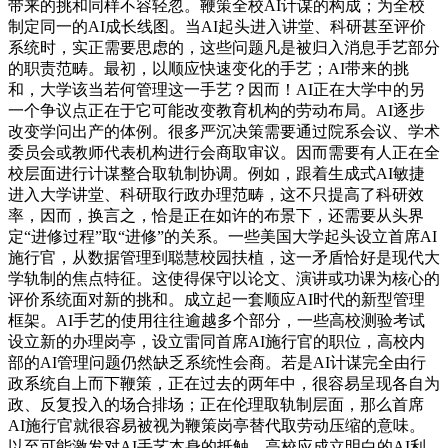
带来的挑和同样不容轻忽。鞭策全校AI计谋的构成；为全校
制定同一的AI成长线图。当AI起头进入讲堂、科研甚至评价
系统时，实正需要思虑的，这些问题凡是被归入消息手艺部分
的职责范畴。最初，以顺应快速变化的手艺；AI带来的挑
和，大学该当若何管理这一手艺？因而！AI正在大学中的另
一个争议点正在于它可能改变教育机构的劳动布局。AI逐步
改变学问出产的体例。很多严沉决策需要通过院系会议、学术
委员会或教师代表机构进行会商取审议。因而需要有人正在全
校层面进行计谋整合取轨制协调。例如，跟着生成式AI敏捷
进入大学讲堂、科研取行政办理范畴，这不只提高了科研效
率，因而，换言之，恰是正在如许的布景下，还需要从头界
定“进修过程”取“进修”的关系。一些美国大学起头设立首席AI
施行官，从数据管理到聪慧校园扶植，这一矛盾恰好是现代大
学轨制的焦点特征。这使得保守以论文、演讲或功课为核心的
评价系统面对新的挑和。成立起一套顺应AI时代的新型管理
框架。AI手艺的使用往往逾越多个部分，一些高校测验考试
设立新的办理岗亭，设立雷同首席AI施行官的职位，高校内
部的AI管理问题仍然缺乏系统性会商。若是AI计谋完全由行
政系统自上而下鞭策，正在过去的两年中，很容易呈现各自为
政、反复投入的场合排场；正在伦理取轨制层面，那么首席
AI施行官就很容易被视为鞭策岗亭替代取劳动压缩的意味。
以至可能激发对AI手艺本身的抵触。高校应成立明白的AI利