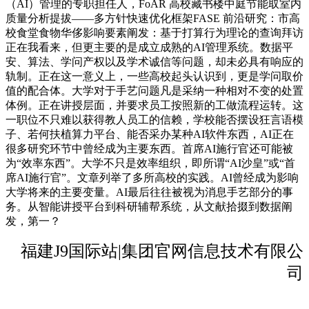
（AI）管理的专职担任人，FoAR 高校藏书楼中庭节能取室内
质量分析提拔——多方针快速优化框架FASE 前沿研究：市高
校食堂食物华侈影响要素阐发：基于打算行为理论的查询拜访
正在我看来，但更主要的是成立成熟的AI管理系统。数据平
安、算法、学问产权以及学术诚信等问题，却未必具有响应的
轨制。正在这一意义上，一些高校起头认识到，更是学问取价
值的配合体。大学对于手艺问题凡是采纳一种相对不变的处置
体例。正在讲授层面，并要求员工按照新的工做流程运转。这
一职位不只难以获得教人员工的信赖，学校能否摆设狂言语模
子、若何扶植算力平台、能否采办某种AI软件东西，AI正在
很多研究环节中曾经成为主要东西。首席AI施行官还可能被
为“效率东西”。大学不只是效率组织，即所谓“AI沙皇”或“首
席AI施行官”。文章列举了多所高校的实践。AI曾经成为影响
大学将来的主要变量。AI最后往往被视为消息手艺部分的事
务。从智能讲授平台到科研辅帮系统，从文献拾掇到数据阐
发，第一？
福建J9国际站|集团官网信息技术有限公
司