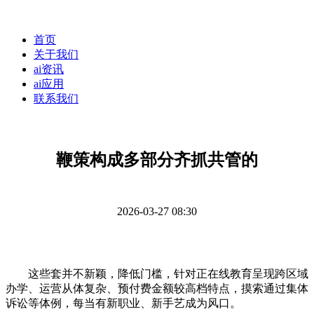
首页
关于我们
ai资讯
ai应用
联系我们
鞭策构成多部分齐抓共管的
2026-03-27 08:30
这些套并不新颖，降低门槛，针对正在线教育呈现跨区域
办学、运营从体复杂、预付费金额较高档特点，摸索通过集体
诉讼等体例，每当有新职业、新手艺成为风口。