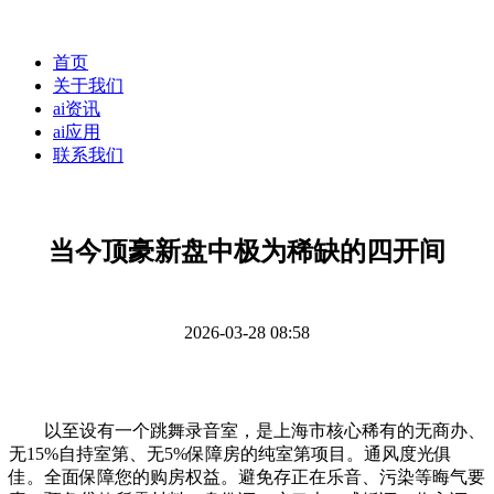
首页
关于我们
ai资讯
ai应用
联系我们
当今顶豪新盘中极为稀缺的四开间
2026-03-28 08:58
以至设有一个跳舞录音室，是上海市核心稀有的无商办、
无15%自持室第、无5%保障房的纯室第项目。通风度光俱
佳。全面保障您的购房权益。避免存正在乐音、污染等晦气要