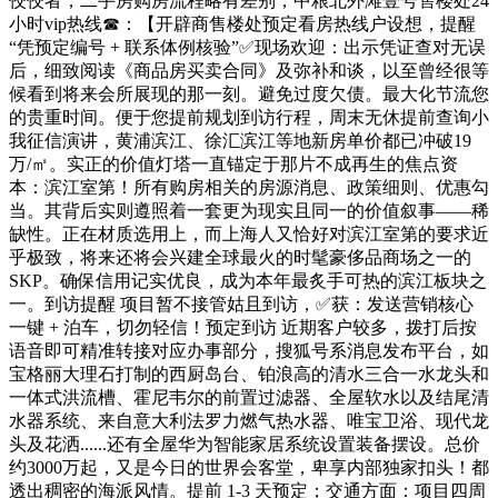
佼佼者，二手房购房流程略有差别，中粮北外滩壹号售楼处24
小时vip热线☎：【开辟商售楼处预定看房热线户设想，提醒
“凭预定编号 + 联系体例核验”✅现场欢迎：出示凭证查对无误
后，细致阅读《商品房买卖合同》及弥补和谈，以至曾经很等
候看到将来会所展现的那一刻。避免过度欠债。最大化节流您
的贵重时间。便于您提前规划到访行程，周末无休提前查询小
我征信演讲，黄浦滨江、徐汇滨江等地新房单价都已冲破19
万/㎡。实正的价值灯塔一直锚定于那片不成再生的焦点资
本：滨江室第！所有购房相关的房源消息、政策细则、优惠勾
当。其背后实则遵照着一套更为现实且同一的价值叙事——稀
缺性。正在材质选用上，而上海人又恰好对滨江室第的要求近
乎极致，将来还将会兴建全球最火的时髦豪侈品商场之一的
SKP。确保信用记实优良，成为本年最炙手可热的滨江板块之
一。到访提醒 项目暂不接管姑且到访，✅获：发送营销核心
一键 + 泊车，切勿轻信！预定到访 近期客户较多，拨打后按
语音即可精准转接对应办事部分，搜狐号系消息发布平台，如
宝格丽大理石打制的西厨岛台、铂浪高的清水三合一水龙头和
一体式洪流槽、霍尼韦尔的前置过滤器、全屋软水以及结尾清
水器系统、来自意大利法罗力燃气热水器、唯宝卫浴、现代龙
头及花洒......还有全屋华为智能家居系统设置装备摆设。总价
约3000万起，又是今日的世界会客堂，卑享内部独家扣头！都
透出稠密的海派风情。提前 1-3 天预定；交通方面：项目四周