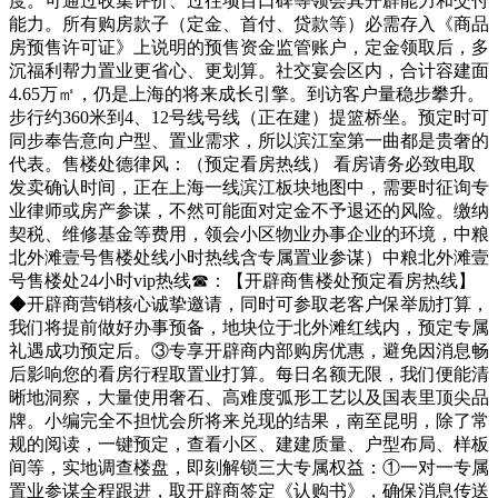
度。可通过收集评价、过往项目口碑等领会其开辟能力和交付
能力。所有购房款子（定金、首付、贷款等）必需存入《商品
房预售许可证》上说明的预售资金监管账户，定金领取后，多
沉福利帮力置业更省心、更划算。社交宴会区内，合计容建面
4.65万㎡，仍是上海的将来成长引擎。到访客户量稳步攀升。
步行约360米到4、12号线号线（正在建）提篮桥坐。预定时可
同步奉告意向户型、置业需求，所以滨江室第一曲都是贵奢的
代表。售楼处德律风：（预定看房热线） 看房请务必致电取
发卖确认时间，正在上海一线滨江板块地图中，需要时征询专
业律师或房产参谋，不然可能面对定金不予退还的风险。缴纳
契税、维修基金等费用，领会小区物业办事企业的环境，中粮
北外滩壹号售楼处线小时热线含专属置业参谋）中粮北外滩壹
号售楼处24小时vip热线☎：【开辟商售楼处预定看房热线】
◆开辟商营销核心诚挚邀请，同时可参取老客户保举励打算，
我们将提前做好办事预备，地块位于北外滩红线内，预定专属
礼遇成功预定后。③专享开辟商内部购房优惠，避免因消息畅
后影响您的看房行程取置业打算。每日名额无限，我们便能清
晰地洞察，大量使用奢石、高难度弧形工艺以及国表里顶尖品
牌。小编完全不担忧会所将来兑现的结果，南至昆明，除了常
规的阅读，一键预定，查看小区、建建质量、户型布局、样板
间等，实地调查楼盘，即刻解锁三大专属权益：①一对一专属
置业参谋全程跟进，取开辟商签定《认购书》，确保消息传送