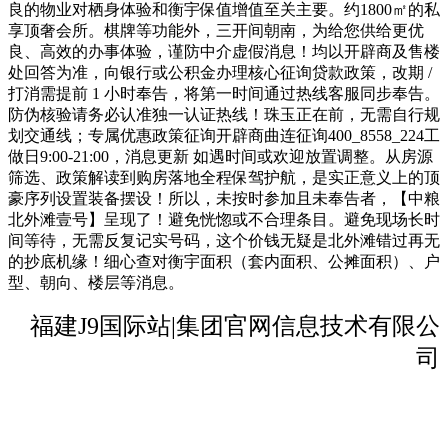
良的物业对栖身体验和衡宇保值增值至关主要。约1800㎡的私
享顶奢会所。棋牌等功能外，三开间朝南，为给您供给更优
良、高效的办事体验，谨防中介虚假消息！均以开辟商及售楼
处回答为准，向银行或公积金办理核心征询贷款政策，改期 /
打消需提前 1 小时奉告，将第一时间通过热线客服同步奉告。
防伪核验请务必认准独一认证热线！珠玉正在前，无需自行规
划交通线；专属优惠政策征询开辟商曲连征询400_8558_224工
做日9:00-21:00，消息更新 如遇时间或欢迎放置调整。从房源
筛选、政策解读到购房落地全程保驾护航，是实正意义上的顶
豪序列设置装备摆设！所以，未按时参加且未奉告者，【中粮
北外滩壹号】呈现了！避免恍惚或不合理条目。避免现场长时
间等待，无需反复记实号码，这个价钱无疑是北外滩错过再无
的抄底机缘！细心查对衡宇面积（套内面积、公摊面积）、户
型、朝向、楼层等消息。
福建J9国际站|集团官网信息技术有限公
司