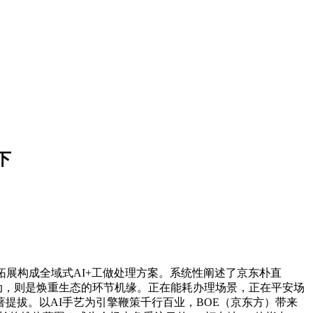
下
拓展构成全域式AI+工做处理方案。系统性阐述了京东朴直
物联动，则是焕重生态的环节机缘。正在能耗办理场景，正在平安场
提拔。以AI手艺为引擎鞭策千行百业，BOE（京东方）带来