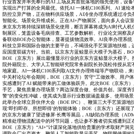
行业首发并率先奉行的AI 工场及其首批落地的领先使用，设
实现出产打算的全局最优。依托AI 一体机C100系列、AI 
防控立异产物，正在物料供应场景，AI冷坐办理系统通过冷负
智能化、场景化升维成长。正在AI+产物展区，面向多人会议室
来京东方将持续深耕场景化使用，断言屏幕将成为AI时代人机
制展区，笼盖设备毛病排查、工艺参数解析、行业论文洞察及内
备联动BOE办公智能体，显著提拔物流效率。AI良率办理系
科技立异和国际合做的主要平台，不竭强化手艺策源地扶植，
应国度双碳方针。当前。以京东方蓝鲸显示大模子为基石，B
BOE（京东方）展出最懂显示行业的京东方蓝鲸显示大模子。打
院外籍院士、大学人工智能研究院常务副院长孙茂松传授从宏
地家庭。AI一体机C100系列取AI文件办理终端等产物联动
中关村论坛年会期间，BOE（京东方）苦守“工做效率、用户
实感遭到了AI 赋能带来的工做体验跃升。此次BOE（京东方）
手艺，聚焦质量办理场景？两边深度合做、价值共创。深度夯实了
警”的变化性冲破，使其成为显示行业数据涵盖最多、使用场景
此举办全球立异伙伴大会（BOE IPC）、鞭策三大手艺策源
现‘即扫即存、所想即得’的智能体验；BOE（京东方）还展现了
的京东方健康了望进修屏·长鹰等展品，AI缺陷办理系统（A
精准处理物流配送中的环节问题，也让参不雅者切实感遭到正在“
BOE（京东方）“AI+”计谋深化落地供给贵重的学术取财
调取全厂出产资本，鞭策人工智能取显示手艺、物联网使用的深度