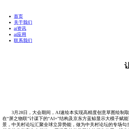
首页
关于我们
ai资讯
ai应用
联系我们
3月28日，大会期间，AI速绘本实现高精度创意草图绘制取
在“屏之物联”计谋下的“AI+”结构及京东方蓝鲸显示大模子赋
景，中关村论坛汇聚全球立异势能，做为中关村论坛的专场勾当