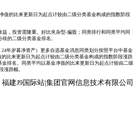
净值的比来更新日为起点计较由二级分类基金构成的指数阶段
益，投资需隆重。好比夹杂型-偏股；同类排行和同类平均同
分歧的二级分类基金排名。
 + 24年岁暮净资产）更多自选基金消息同类划分按照平台中基金
值的比来更新日为起点计较由二级分类基金构成的指数阶段涨跌
类基金排名。同类平均以基金净值的比来更新日为起点计较由二级
段涨跌幅。
福建J9国际站|集团官网信息技术有限公司