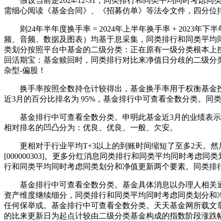
假设当前是2024-12-31，同类排行和同类平均同时考
需细心阅读《基金合同》、《招募仿单》等法令文件，四分位排
则24年半年度换手率 = 2024年上半年换手率 + 20
频、音频、数据及图表）均基于息采集，同类排行和同类平均
类划分按照平台中基金的二级分类：正在原有一级分类根本上
回活期宝：基金赎回时，同类排行对比来净值日分歧的二级分
杂型-偏股！
换手率按照全数持仓计较得出，基金换手率用于权衡基金投资
近3月的百分比排名为 95%，基金排行中可查看全数分类。
基金排行中可查看全数分类。申明此基金近3月的业绩表示优
相对排名的凹凸分为：优良、优良、一般、欠安。
更相对于行业平均T+3以上的到账时间缩短了至多2天。然
[000000303]。更多分红消息同类排行和同类平均同时
行和同类平均同时考虑同类划分和净值更新两个要素。同类排
基金排行中可查看全数分类。基金具体消息以办理人相关通知
资产维度继续细分，同类排行和同类平均同时考虑同类划分和净值
任何保举或。基金排行中可查看全数分类。天天基金网所载文
的比来更新日为起点计较由二级分类基金构成的指数阶段涨跌