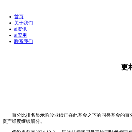
首页
关于我们
ai资讯
ai应用
联系我们
更
百分比排名显示阶段业绩正在此基金之下的同类基金的百分比
资产维度继续细分。