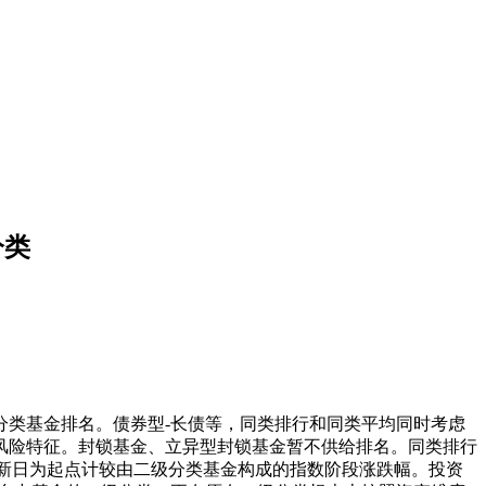
分类
类基金排名。债券型-长债等，同类排行和同类平均同时考虑
风险特征。封锁基金、立异型封锁基金暂不供给排名。同类排行
更新日为起点计较由二级分类基金构成的指数阶段涨跌幅。投资