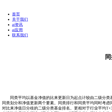
首页
关于我们
ai资讯
ai应用
联系我们
同
同类平均以基金净值的比来更新日为起点计较由二级分类基金
同类划分和净值更新两个要素。同类排行和同类平均同时考虑
对比来净值日分歧的二级分类基金排名。更相对于行业平均T+