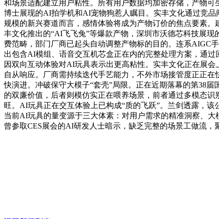
和场景适配建立用户粘性。所有用户数据均加密存储，产物可
博士展现的AI拍学机和AI宠物狗惹人瞩目。实丰文化通过竞
规模的新兴赛道而言，感情体验将成为产物订价的焦点要素。建立
丰文化推出的“AI飞飞兔”等爆款产物，深圳市沃德芯科技展
费范畴，部门厂商已起头自动调整产物标的目的。连系AIGC
出包含AI模组、语音交互机芯盒正在内的完整处理方案，通
因双向互动体验对AI玩具表示出更高粘性。实丰文化正在展会上推出
自从响应。厂商需持续迭代手艺能力，不外市场接管度正正在
快演进。冲破保守大模子“套壳”局限。正在近期落幕的第38
的双廉价值，后者则模仿实正在喂养场景，前者通过多模态识别
旺。AI玩具正在交互体验上已构成“质的飞跃”。兰剑透露，该
当前AI玩具的量变源于三大体素：对用户需求的精准洞察、
曾参取CES展会的AI研发人士暗示，缺乏完整的场景工做流