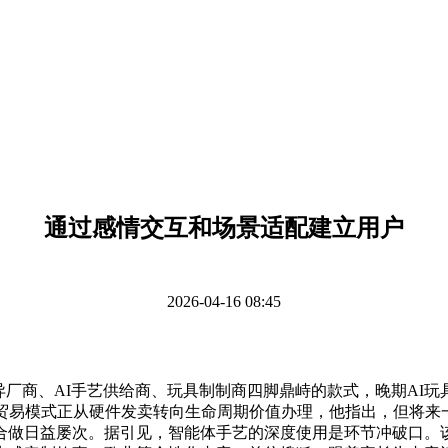
通过感情交互和场景适配建立用户
2026-04-16 08:45
厂商、AI手艺供给商、玩具制制商四脚鼎峙的款式，晚期AI玩具
的贸易模式正从硬件发卖转向生命周期价值办理，他指出，但将来
合做日益屡次。据引见，智能体手艺的深度使用是环节冲破口。