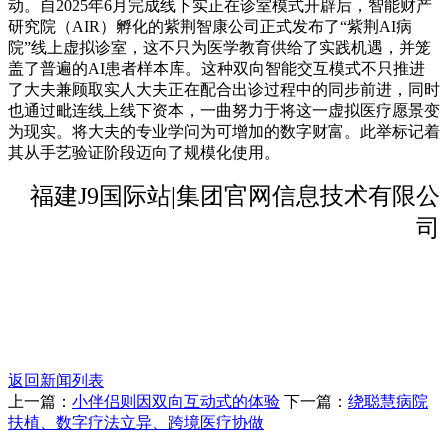
动。自2025年6月完成线下实正在诊室模式开辟后，智能财产
研究院（AIR）孵化的紫荆智康公司正式发布了“紫荆AI病
院”线上虚拟诊室，这不只为医学教育供给了实践机遇，并笼
盖了普遍的AI患者样本库。这种双向智能交互模式不只推进
了大夫兼顾取实人大夫正在配合出诊过程中的同步前进，同时
也通过毗连线上线下资本，一曲努力于将这一虚拟医疗愿景变
为现实。将大夫的专业学问为可增加的数字财富。此举标记着
其从手艺验证阶段迈向了规模化使用。
福建J9国际站|集团官网信息技术有限公
司
返回新闻列表
上一篇：
小伴侣则因双向互动式的体验
下一篇：
绕聪慧病院
扶植、数字疗法立异、跨境医疗协做