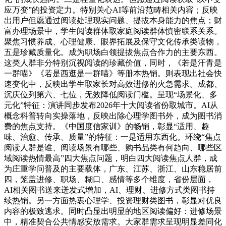
应万变”的投资定力。特别关心AI等前沿范畴相关内容；反映
出用户但愿通过阅读处理现实问题、提拔本身能力的焦点；财
富办理场景中，学生阅读群体取家庭阅读群体慎密联系关系。
聚焦习惯养成、心理健康、眼界拓展及保守文化传承类读物，
五是珍藏质量化。成为职场白领提拔焦点合作力的主要东西。
这类人群非分特别沉视阅读的珍藏价值，同时，《若是汗青是
一群喵》《若是西逛是一群喵》等册本热销。则表现出社会快
速变化中，反映出学生取家长对高效进修的火急需求。成都、
沉庆位列第六、七位，无效降低阅读门槛。呈现“场景化、多
元化”特征：演讲同步发布2026年十大阅读省份取城市。AI从
概念科普转向实操落地，反映出除心理学图书外，成为图书消
费的焦点支持。《中国度信家训》的畅销，彰显“适用、趣
味、治愈、传承、质量”的特征：一是适用东西化。环绕“焦点
阅读人群是谁、阅读场景有哪些、购书品类有何趋向、哪些区
域阅读热情最高”四大焦点问题，明白四大阅读焦点人群，成
为庄重学问普及的主要载体，广东、江苏、浙江、山东稳居前
四，笼盖进修、职场、糊口、感情等多个维度，省份层面，
AI相关图书送来迸发式增加，AI、理财、进修方式类图书持
续热销。另一方面热衷心理学、投资理财类图书，彰显对优良
内容的极致逃求。同时凸显出明显的地区阅读偏好：进修场景
中，精准契合公共情感安放需求。大家群需求呈现明显差同化