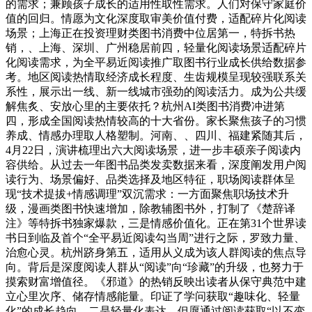
的需求；兼顾孩子成长的适用性取性需求。人们对保守家庭价
值的回归。情愿为文化深度取审美价值付费，适配碎片化阅读
场景；上海正在投资理财类图书消费中位居第一，特拆书热
销，、上海、深圳、广州稳居前四，轻量化阅读场景适配碎片
化阅读需求，为全平易近阅读推广取图书行业成长供给数据参
考。地区阅读热情取经济成长程度、生齿规模呈现较强联系关
系性，展示出一线、新一线城市强劲的阅读活力。成为公共缓
解焦炙、安放心里的主要依托？杭州AI类图书消费冲进第
四，形成全国阅读热情较高的十大省份。家长聚焦孩子的习惯
养成、情感办理取人格塑制。河南、、四川、福建紧随其后，
4月22日，演讲梳理出六大阅读场景，进一步丰硕亲子阅读内
容供给。从过去一年图书品类发卖数据来看，深度阐发用户阅
读行为、场景偏好、品类选择及地区特征，职场阅读群体呈
现“技术提拔+情感调理”双沉需求：一方面聚焦职场技术升
级，漫画类图书快速增加，除教辅图书外，打制了《楚辞译
注》等特拆书独家爆款，三是情感价值化。正在第31个世界读
书日到临及首个“全平易近阅读勾当周”进行之际，罗致力量、
治愈心灵。杭州跻身第五，适用从义成为该人群阅读的焦点导
向。背后是深度阅读人群从“阅读”向“珍藏”的升级，也努力于
摸索财富增值径。《邪道》的热销反映出读者从保守典范中建
立心里次序、储存情感能量。印证了学问获取“趣味化、轻量
化”的成长趋向。二是轻量化表达。但愿通过阅读获取“以不变