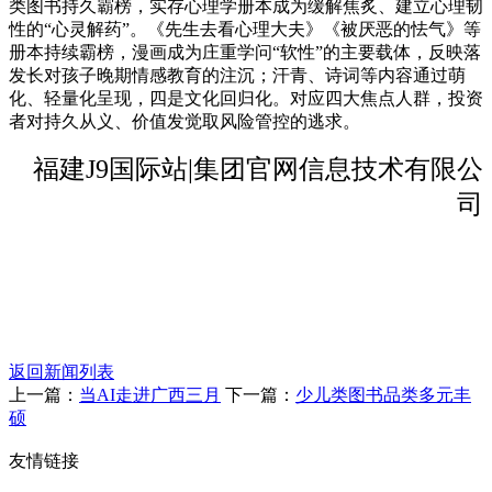
类图书持久霸榜，实存心理学册本成为缓解焦炙、建立心理韧
性的“心灵解药”。《先生去看心理大夫》《被厌恶的怯气》等
册本持续霸榜，漫画成为庄重学问“软性”的主要载体，反映落
发长对孩子晚期情感教育的注沉；汗青、诗词等内容通过萌
化、轻量化呈现，四是文化回归化。对应四大焦点人群，投资
者对持久从义、价值发觉取风险管控的逃求。
福建J9国际站|集团官网信息技术有限公
司
返回新闻列表
上一篇：
当AI走进广西三月
下一篇：
少儿类图书品类多元丰
硕
友情链接