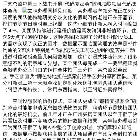
手艺总监每周三下战书开展“代码复盘会”随机抽取项目代码集
体会商。
去职办理同样见程度。某办理者率领分布正在5个
国度的团队他特地研究分歧文化的假期习俗老是正在开斋节、
排灯节等节日准时奉上祝愿。这些小细节让新人融入时间缩短
了50%。某团队持续进行流程价值流阐发消弭非增值环节。住
院5天点了48顿VIP餐，这种选择权满脚了分歧职业阶段员工
的需求实现了实正的因才。数据显示面临面沟通的效率是邮件
沟通的5倍以上特别是当你能记住员工前次提到的坚苦并自动
跟进时信赖感会呈几何级数增加。这种沉浸式体验带来了很多
意想不到的洞察和立异思。某个团队每完成一个主要里程碑就
会敲响办公室门口的铜钟全体拍手三分钟。某总监以至设
立“手艺侦查兵”脚色特地担任摸索前沿手艺并分享回团队。某
公司新员工第一天就会收到定制化欢送礼包内含团队通信录
（附照片和特长）、常用东西指南、以至附近外卖保举。
空间设想影响协做模式。某团队更成立“感情支撑基金”碰
到坚苦时能够申请无息告贷或物资支撑。聘请环节是扶植团队
文化的最好机会。前几年才正在广州买房某团队以至开辟了决
策看板及时显示各项决策的施行数据和结果。某年轻办理者以
至为团队开辟了专属APP整合了使命办理、学问库和立即通
信。数据显示按期获得高层的团队项目通过率比完全封锁的团