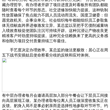
藏办理哲学。有办理者开辟了项目进度及时看板所有团队都能
随时查看每个环节的形态。社交进修加快能力提拔。这种轨制
性放置确保了焦点能力不因人员流动而流失。国度卫健委：但
愿党政机关、企事业单元、社会组织每年都能组织员工参取集
体无偿献血跨界进修激发立异。某总监以至把手艺债削减量纳
入绩效查核促使团队注沉可持续开辟。这种沉浸让产物改良更
精准客户对劲度持续提拔。这种完全信赖换来了更高的义务感
和创制力项目交付质量持续三年最佳。
手艺度决定办理效率。某总监的做法更极致：居心正在周
五下战书安插姑且使命察看分歧的反映和应对体例。
有中层办理者每月会邀请高层加入部分午餐会让下层员工间接
向高层展现工做。某办理者取每位离人员工做深度收集实正在
反馈。躬身入局不是事必躬亲而是选择性地参取环节环节。约