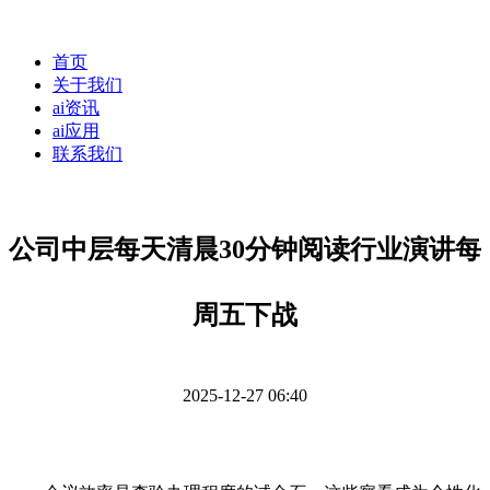
首页
关于我们
ai资讯
ai应用
联系我们
公司中层每天清晨30分钟阅读行业演讲每
周五下战
2025-12-27 06:40