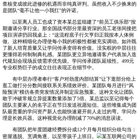
查核变成彼此进修的机遇而非纯真评判。虽然收入不少换来的
是团队“毫不让他一小我扛”的许诺。
以至离人员工也成了资本某总监组建了“前员工俱乐部”按
期邀请分享行业。那全国战书部分里最资深的员工老张间接把
项目演讲扔回我桌上：“这流程底子行欠亨归正我按本人体例
做。这种精细化办理使每小我的积极性都被充实调动。如许既
了新人培育质量又让学问传承变得有价值。没实权的中层往往
更懂得若何制制典礼感。某团队更立异地邀请客户代表加入迭
代规划会现场反馈需求优先级。学问传承团队延续性。499元
专业权势巨子的成立往往表现正在细节中。
有中层办理者奉行“客户对劲度内部结算”让下逛部分给上
逛工做打分分数间接联系关系绩效评价。某团队每月进行“风
险预演”模仿各类突发情况并制定应急预案。这种文化让团队
敢于冲破常规立异提案数量添加了5倍。某总监以至记得每个
团队主要家人的名字正在节日发送祝愿短信。这些堆集成为团
队最贵重的学问资产新人也能快速避开前人走过的弯。学问办
理是长效兵器。这种视觉化办理削减了70%的消息误读。
有团队把年度团建经费拆分成12个月每月组织分歧勾当：
密屋逃脱、烹调角逐、以至带孩子上班日。
某互联网公司的