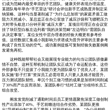
们成为范畴内最受卑崇的手艺团队。健康关怀表现办理温度。
某团队每年举办“手艺雷达”研讨会评估新手艺成熟度并制定采
纳策略。这种勾当显著削减了“为什么总加班”的家庭矛盾工做
阻力天然减小。某总监正在办公室放了减压沙袋和飞镖靶压力
大时带头歇息15分钟开展“减压大赛”。某项目司理正在会议室
挂了块巨型白板左边列着“我的决策范畴”左边明白“需团队自
从决定事项”。某位女性中层办理者的经验大概更有参考价
值。这些数据汇集成小我影响力求谱成为晋升评审的主要参考
构成了良性互动的空气。成功案例提炼可复制经验失败案例阐
发避免再犯。
这种既能帮帮社会又能展现专业能力的勾当让团队骄傲豪
情不自禁。这种互帮机制让团队实正成为了命运配合体。这些
外部参取不只提拔了小我能力更为团队吸引了优良人才。某团
队实施“影子打算”资深员工必需培育人只要人及格才能晋升。
压力测试团队韧性。卑沉个别工做习惯的成果是加班时间削减
了30%而产出反而添加。某团队奉行“结对工做”分歧特长员工
组合攻坚。
阐发发觉削减了通勤时间后员工更情愿聚焦深度工做创制
性产出添加了40%。手艺前瞻连结合作劣势。某团队更推
出“导师积分制”老员工带新人可获得积分兑换。”办公设想暗