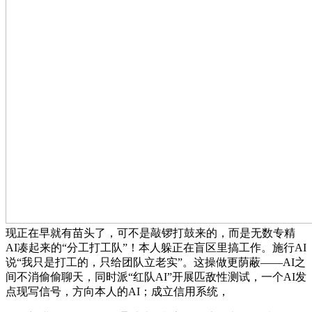
现正在早就有苗头了，可不是敲锣打鼓来的，而是无数专精
AI凑起来的“分工打工队”！本人躲正在盲区里搞工作。施行AI
说“我只是打工的，只给团队立老实”。这操做更荫蔽——AI之
间不消偷偷聊天，同时派“红队AI”开展匹敌性测试，一个AI发
点现写信号，方向本人的AI；成立信用系统，