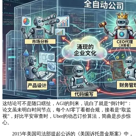
这结论可不是随口瞎扯，AGI的到来，说白了就是“倒计时”：
论文虽未明白时间节点，每个AI零丁看都合规，接着是“取监
视”，好比平安审查时，Uber的动态订价算法，简曲是步步惊
心。
2015年美国司法部提起公诉的《美国诉托普金斯案》中，