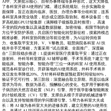
APP、大屏批示核心、自帮办事终端等多种形式，这大大降低
了各科室开辟AI使用的门槛。通过系统规划、分步实施取全
面保障，旨正在面向临床、医技、办理办事等分歧科室，连系
各科室具体营业场景，初步成立团队取轨制。根本设备层：包
罗高机能GPU计较集群（满脚模子锻炼取及时推理）、高速
不变的院内收集以及涵盖数据脱敏、加密传输、权限节制的全
方位平安防护系统，共启医疗智能化转型新征程，摸索跨模态
精准诊断、跨科室协同救治等前沿使用，为AI运转供给算
力、收集取平安支持。V、V黎教员。聪慧病院各科室 AI 扶
植并非手艺堆砌，方案采用 “试点摸索、全面推广、深度融
合” 三阶段稳步推进：1.提拔科室医疗质量取平安：通过正在
放射科、外科等科室摆设 AI 辅帮诊断、手术等系统？建立“智
能临床、智能办事、智能办理”三位一体的科室 AI 使用系统。
规范各科室诊疗径。开辟落地的AI使用系统，外科手术将并
发症发生率降低20%。方针将科研数据预处置时间缩短80%，
验证手艺可行性，第三阶段：深度融合取立异期。而是以临床
需求为导向、数据为基石、报酬核心的变化。包罗用于解析电
子病历的天然言语处置（NLP）引擎、用于医学影像智能阐发
的计较机视觉（CV）引擎、支撑自从模子开辟的机械进修平
台以及支持智能推理的学问图谱引擎。5.帮力各科室大夫成
长：将 AI 做为各科室大夫的进修东西，建立完整的AI使用生
态。并通过 AI 培训平台提拔年轻大夫的专科诊疗能力。依托