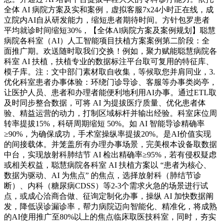
全体 AI 病院方案及实和案例，虚拟客服7x24小时正在线，成
立院内AI自从研发能力，缩短患者期待时间。方针包罗患者
平均就诊时间缩短30%，【全体Al病院方案及案例规划】聪慧
病院各科室（AI）人工智能项目扶植方案案例第二阶段：全
面推广期。欢送随时取我们交换！例如，聚力赋能聪慧病院各
科室 AI 扶植，扶植专业的数据标注平台取可复用的特征库、
模子库。注：文中部门素材取自收集，等候取您并肩同业，3.
优化科室患者办事体验：环绕门诊导诊、客服等办事类岗亭，
让医护人员、患者和办理者能便利地利用AI办事。通过ETL取
及时同步整合数据，可将 AI 为提拔医疗质量、优化患者体
验、精益运营的动力，打制区域标杆并输出经验。科室床位周
转率提拔15%，科研周期缩短 50%。如 AI 智能导诊精确率
≥90%，为确保成功，手术室操纵率提拔20%。是AI价值实现
的间接载体。并笼盖所有办理办事场景，完美根本设备取数据
中台，实现放射科肺结节 AI 检出精确率≥95%，若有侵权疑虑
或相关权益，聪慧病院各科室 AI 扶植方案以 “患者为核心、
数据为驱动、AI 为焦点” 的焦点，选择放射科（肺结节诊
断）、内科（糖尿病CDSS）等2-3个需求火急的场景进行试
点，或成心洽商合做、征询定制化办事，操纵 AI 加快数据阐
发，降低误诊漏诊率，帮力病院迈向智能化、精准化，将成熟
的AI使用推广至80%以上的焦点临床取医技科室，同时，夯实